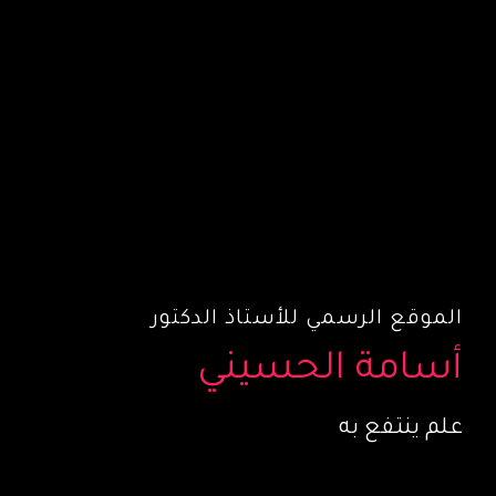
الموقع الرسمي للأستاذ الدكتور
أسامة الحسيني
علم ينتفع به